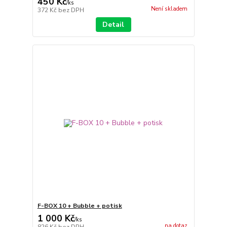
450 Kč
/
ks
Není skladem
372 Kč
bez DPH
Detail
F-BOX 10 + Bubble + potisk
1 000 Kč
/
ks
na dotaz
826 Kč
bez DPH