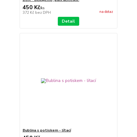
450 Kč
/
ks
na dotaz
372 Kč
bez DPH
Detail
Bublina s potiskem - lítací