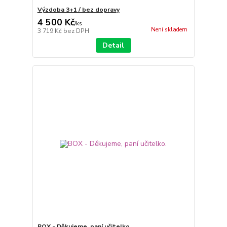
Výzdoba 3+1 / bez dopravy
4 500 Kč
/
ks
Není skladem
3 719 Kč
bez DPH
Detail
BOX - Děkujeme, paní učitelko.