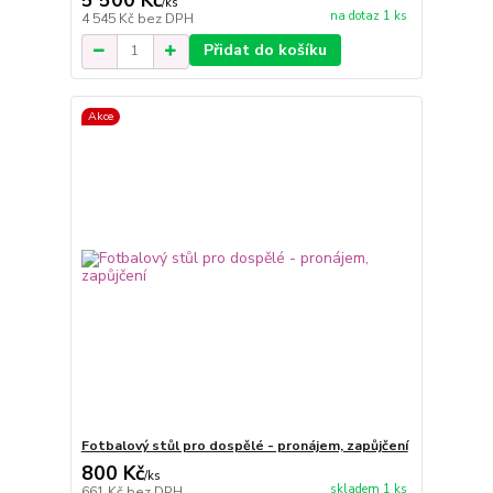
/
ks
na dotaz 1 ks
4 545 Kč
bez DPH
Přidat do košíku
Akce
Fotbalový stůl pro dospělé - pronájem, zapůjčení
800 Kč
/
ks
skladem 1 ks
661 Kč
bez DPH