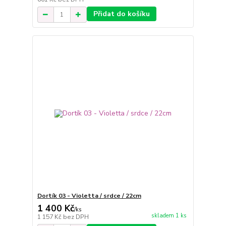
Přidat do košíku
Dortík 03 - Violetta / srdce / 22cm
1 400 Kč
/
ks
skladem 1 ks
1 157 Kč
bez DPH