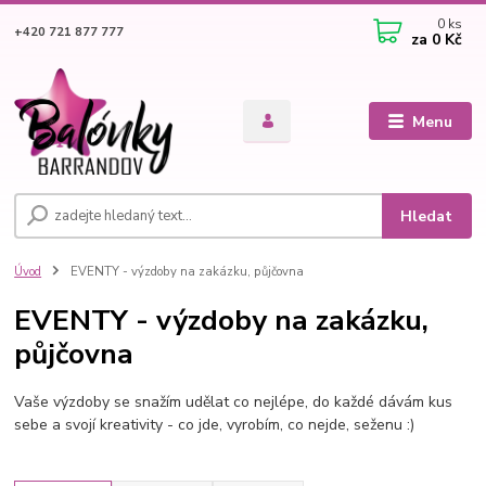
0
ks
+420 721 877 777
za
0 Kč
Menu
Hledat
Úvod
EVENTY - výzdoby na zakázku, půjčovna
EVENTY - výzdoby na zakázku,
půjčovna
Vaše výzdoby se snažím udělat co nejlépe, do každé dávám kus
sebe a svojí kreativity - co jde, vyrobím, co nejde, seženu :)