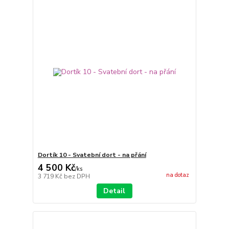
Dortík 10 - Svatební dort - na přání
4 500 Kč
/
ks
na dotaz
3 719 Kč
bez DPH
Detail