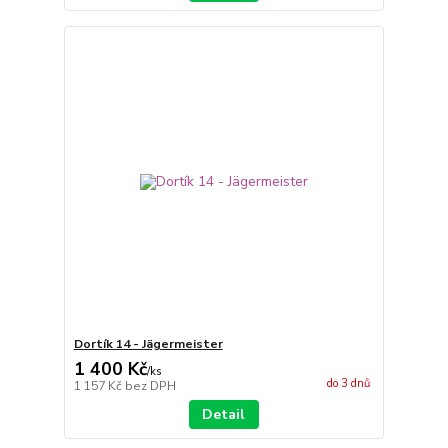
Dortík 14 - Jägermeister
1 400 Kč
/
ks
do 3 dnů
1 157 Kč
bez DPH
Detail