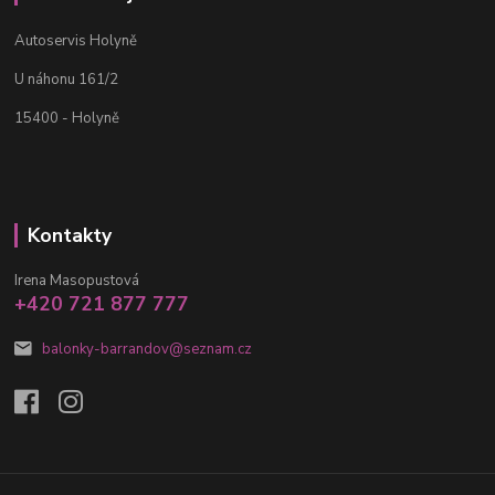
Autoservis Holyně
U náhonu 161/2
15400 - Holyně
Kontakty
Irena Masopustová
+420 721 877 777
balonky-barrandov@seznam.cz