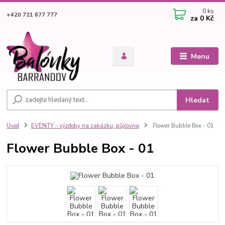
0
ks
+420 721 877 777
za
0 Kč
Menu
Hledat
Úvod
EVENTY - výzdoby na zakázku, půjčovna
Flower Bubble Box - 01
Flower Bubble Box - 01