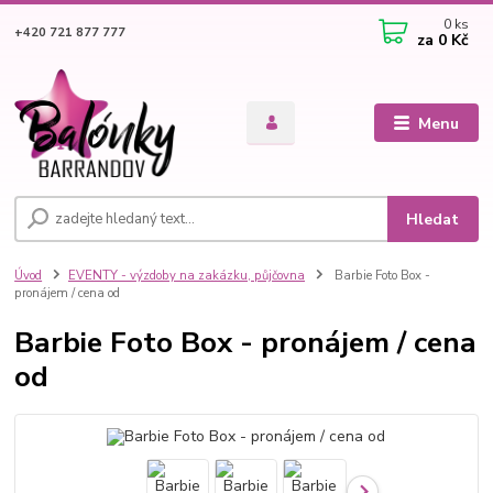
0
ks
+420 721 877 777
za
0 Kč
Menu
Hledat
Úvod
EVENTY - výzdoby na zakázku, půjčovna
Barbie Foto Box -
pronájem / cena od
Barbie Foto Box - pronájem / cena
od