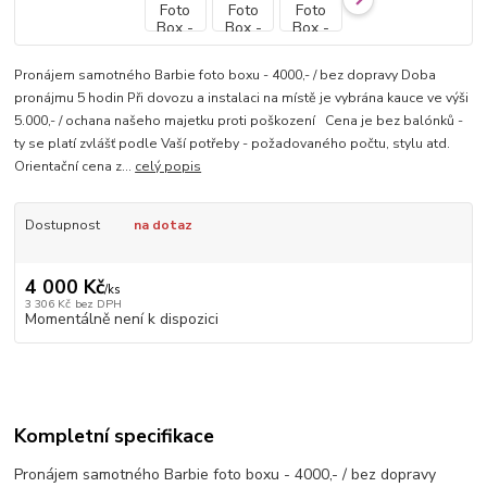
Pronájem samotného Barbie foto boxu - 4000,- / bez dopravy Doba
pronájmu 5 hodin Při dovozu a instalaci na místě je vybrána kauce ve výši
5.000,- / ochana našeho majetku proti poškození Cena je bez balónků -
ty se platí zvlášť podle Vaší potřeby - požadovaného počtu, stylu atd.
Orientační cena z...
celý popis
Dostupnost
na dotaz
4 000 Kč
/
ks
3 306 Kč
bez DPH
Momentálně není k dispozici
Kompletní specifikace
Pronájem samotného Barbie foto boxu - 4000,- / bez dopravy