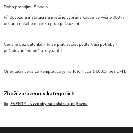
Doba pronájmu 5 hodin
Při dovozu a instalaci na místě je vybrána kauce ve výši 5.000,- /
ochana našeho majetku proti poškození
Cena je bez balónků - ty se platí zvlášť podle Vaší potřeby -
požadovaného počtu, stylu atd.
Orientační cena za komplet co je na foto - cca 14.000,- bez DPH.
Zboží zařazeno v kategoriích
EVENTY - výzdoby na zakázku, půjčovna