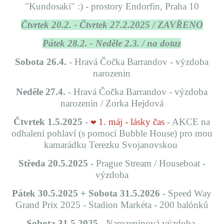
"Kundosaki" :) - prostory Endorfin, Praha 10
Čtvrtek 20.2. - Čtvrtek 27.2.2025 / ZAVŘENO
Pátek 28.2. - Neděle 2.3. / na dotaz
Sobota 26.4.
- Hravá Čočka Barrandov - výzdoba
narozenin
Neděle 27.4.
- Hravá Čočka Barrandov - výzdoba
narozenin / Zorka Hejdová
Čtvrtek 1.5.2025
-
1. máj - lásky čas
- AKCE na
❤
odhalení pohlaví (s pomocí Bubble House) pro mou
kamarádku Terezku Svojanovskou
Středa 20.5.2025
-
Prague Stream / Houseboat -
výzdoba
Pátek 30.5.2025 + Sobota 31.5.2026
- Speed Way
Grand Prix 2025 - Stadion Markéta - 200 balónků
Sobota 31.5.2025
- Narozeninová výzdoba,