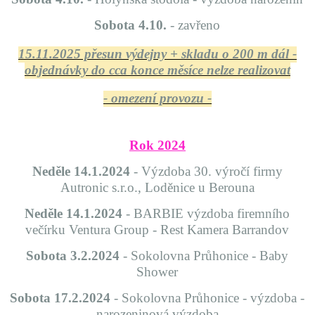
Sobota 4.10.
- zavřeno
15.11.2025 přesun výdejny + skladu o 200 m dál -
objednávky do cca konce měsíce nelze realizovat
- omezení provozu -
Rok 2024
Neděle 14.1.2024
- Výzdoba 30. výročí firmy
Autronic s.r.o., Loděnice u Berouna
Neděle 14.1.2024
- BARBIE výzdoba firemního
večírku Ventura Group - Rest Kamera Barrandov
Sobota 3.2.2024
- Sokolovna Průhonice - Baby
Shower
Sobota 17.2.2024
- Sokolovna Průhonice - výzdoba -
narozeninová výzdoba