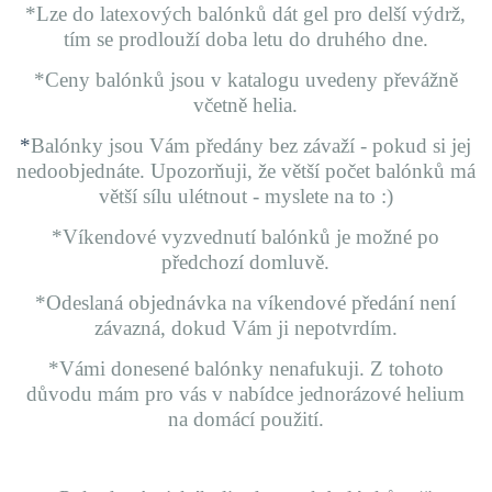
*Lze do latexových balónků dát gel pro delší výdrž,
tím se prodlouží doba letu do druhého dne.
*Ceny balónků jsou v katalogu uvedeny převážně
včetně helia.
*
Balónky jsou Vám předány bez závaží - pokud si jej
nedoobjednáte. Upozorňuji, že větší počet balónků má
větší sílu ulétnout - myslete na to :)
*Víkendové vyzvednutí
balónků je možné po
předchozí domluvě.
*Odeslaná objednávka na víkendové předání není
závazná, dokud Vám ji nepotvrdím.
*Vámi donesené balónky nenafukuji. Z tohoto
důvodu mám pro vás v nabídce jednorázové helium
na domácí použití.