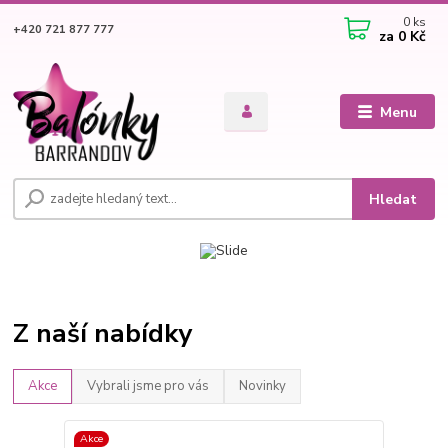
0
ks
+420 721 877 777
za
0 Kč
Menu
Hledat
Z naší nabídky
Akce
Vybrali jsme pro vás
Novinky
Akce