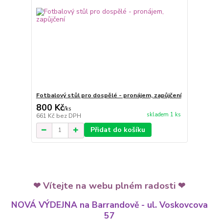
Fotbalový stůl pro dospělé - pronájem, zapůjčení
800 Kč
/
ks
skladem 1 ks
661 Kč
bez DPH
Přidat do košíku
Vítejte na webu plném radosti
❤
❤
NOVÁ VÝDEJNA na Barrandově - ul. Voskovcova
57