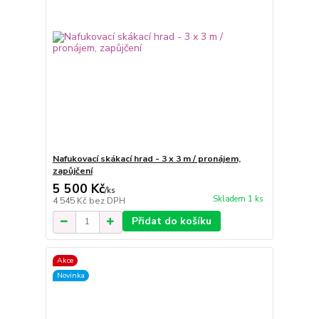
Nafukovací skákací hrad - 3 x 3 m / pronájem,
zapůjčení
5 500 Kč
/
ks
Skladem 1 ks
4 545 Kč
bez DPH
Přidat do košíku
Akce
Novinka