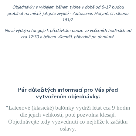
Objednávky s výdejem během týdne v době od 8-17 budou
probíhat na místě, jak jste zvyklé - Autoservis Holyně, U náhonu
161/2.
Nová výdejna funguje k předávkám pouze ve večerních hodinách od
cca 17:30 a během víkendů, případně po domluvě.
Pár důležitých informací pro Vás před
v
ytvořením objednávky:
*
Latexové (klasické) balónky
vydrží létat cca 9 hodin
dle jejich velikosti, poté pozvolna klesají.
Objednávejte tedy vyzvednutí co nejblíže k začátku
oslavy.