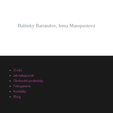
Balónky Barrandov,
Irena Masopustová
O nás
Jak nakupovat
Obchodní podmínky
Fotogalerie
Kontakty
Blog