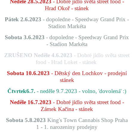
Neděle 28.5.2023
- Dobré jídlo světa street food -
Hrad Okoř - stánek
Pátek 2.6.2023
- dopoledne - Speedway Grand Prix -
Stadion Markéta
Sobota 3.6.2023
- dopoledne - Speedway Grand Prix
- Stadion Markéta
ZRUŠENO Neděle 4.6.2023
- Dobré jídlo světa street
food - Hrad Loket - stánek
Sobota 10.6.2023
- Dětský den Lochkov - prodejní
stánek
Čtvrtek
6.7.
- neděle 9.7.2023 - volno, 'dovolená' :)
Neděle 16.7.2023
- Dobré jídlo světa street food -
Zámek Kačina - stánek
Sobota 5.8.2023
King's Town Cannabis Shop Praha
1 - 1. narozeniny prodejny