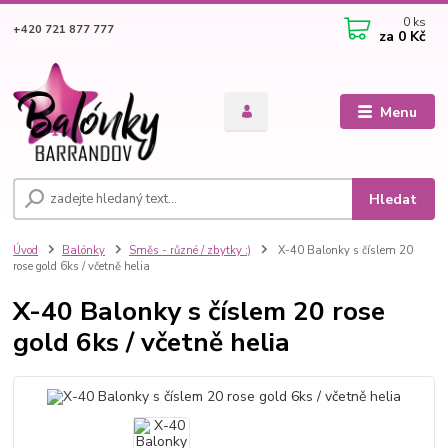
0
ks
+420 721 877 777
za
0 Kč
Menu
Hledat
Úvod
Balónky
Směs - různé / zbytky :)
X-40 Balonky s číslem 20
rose gold 6ks / včetně helia
X-40 Balonky s číslem 20 rose
gold 6ks / včetně helia