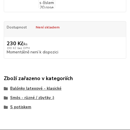
Dostupnost
Není skladem
230 Kč
/
ks
190 Kč
bez DPH
Momentálně není k dispozici
Zboží zařazeno v kategoriích
Balónky latexové - klasické
Směs - různé / zbytky :)
S potiskem