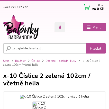
0
ks
+420 721 877 777
za
0 Kč
Menu
Hledat
Úvod
Balónky
Číslice
Doprodej - poslední kusy
x-10 Číslice 2
zelená 102cm / včetně helia
x-10 Číslice 2 zelená 102cm /
včetně helia