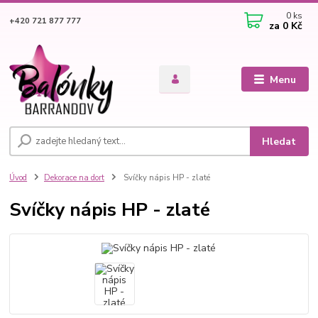
0
ks
+420 721 877 777
za
0 Kč
Menu
Hledat
Úvod
Dekorace na dort
Svíčky nápis HP - zlaté
Svíčky nápis HP - zlaté