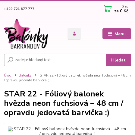
0
ks
+420 721 877 777
za
0 Kč
Menu
Hledat
Úvod
Balónky
STAR 22 - Fóliový balonek hvězda neon fuchsiová – 48 cm
/ opravdu jedovatá barvička :)
STAR 22 - Fóliový balonek
hvězda neon fuchsiová – 48 cm /
opravdu jedovatá barvička :)