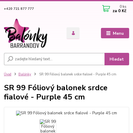
0
ks
+420 721 877 777
za
0 Kč
Menu
Hledat
Úvod
Balónky
SR 99 Fóliový balonek srdce fialové - Purple 45 cm
SR 99 Fóliový balonek srdce
fialové - Purple 45 cm