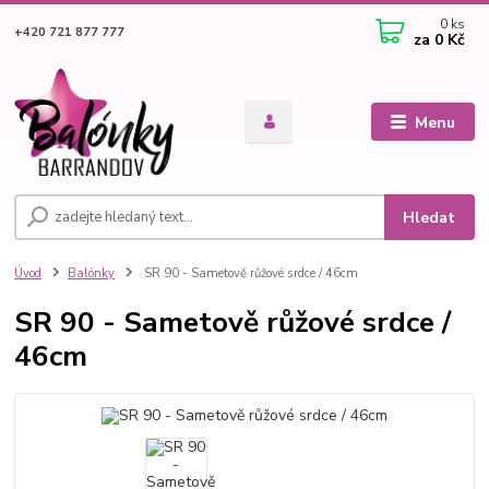
0
ks
+420 721 877 777
za
0 Kč
Menu
Hledat
Úvod
Balónky
SR 90 - Sametově růžové srdce / 46cm
SR 90 - Sametově růžové srdce /
46cm