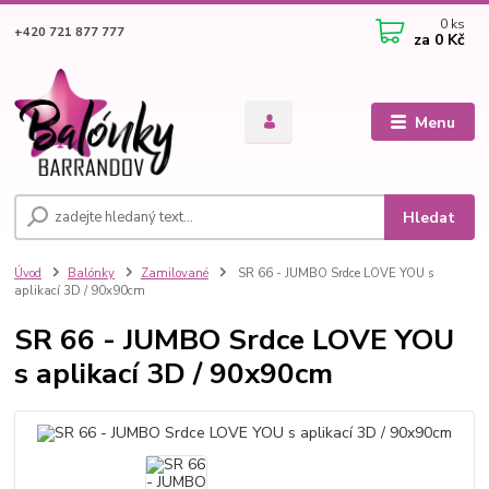
0
ks
+420 721 877 777
za
0 Kč
Menu
Hledat
Úvod
Balónky
Zamilované
SR 66 - JUMBO Srdce LOVE YOU s
aplikací 3D / 90x90cm
SR 66 - JUMBO Srdce LOVE YOU
s aplikací 3D / 90x90cm