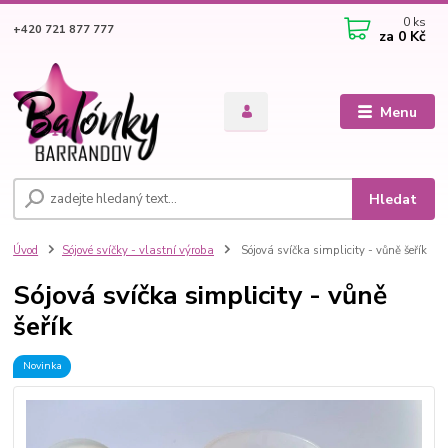
0
ks
+420 721 877 777
za
0 Kč
Menu
Hledat
Úvod
Sójové svíčky - vlastní výroba
Sójová svíčka simplicity - vůně šeřík
Sójová svíčka simplicity - vůně
šeřík
Novinka