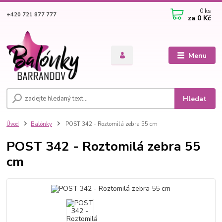
0
ks
+420 721 877 777
za
0 Kč
Menu
Hledat
Úvod
Balónky
POST 342 - Roztomilá zebra 55 cm
POST 342 - Roztomilá zebra 55
cm