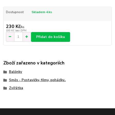
Dostupnost
Skladem 4 ks
230 Kč
/
ks
190 Kč
bez DPH
Přidat do košíku
Zboží zařazeno v kategoriích
Balónky
Směs - Postavičky, filmy, pohádky..
Zvířátka