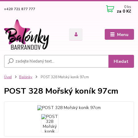
0
ks
+420 721 877 777
za
0 Kč
Menu
Hledat
Úvod
Balónky
POST 328 Mořský koník 97cm
POST 328 Mořský koník 97cm