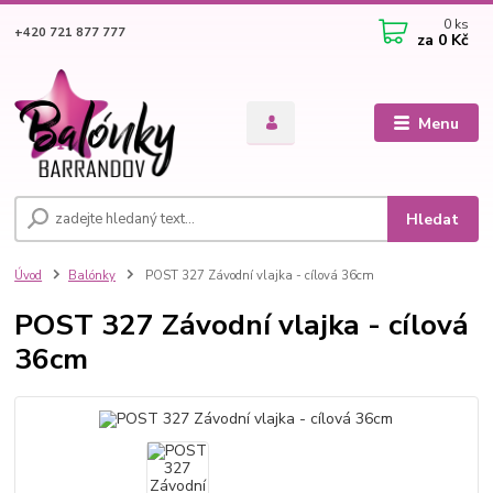
0
ks
+420 721 877 777
za
0 Kč
Menu
Hledat
Úvod
Balónky
POST 327 Závodní vlajka - cílová 36cm
POST 327 Závodní vlajka - cílová
36cm