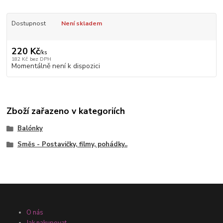
Dostupnost
Není skladem
220 Kč
/
ks
182 Kč
bez DPH
Momentálně není k dispozici
Zboží zařazeno v kategoriích
Balónky
Směs - Postavičky, filmy, pohádky..
O nás
Jak nakupovat