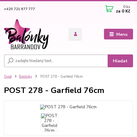
0
ks
+420 721 877 777
za
0 Kč
Menu
Hledat
Úvod
Balónky
POST 278 - Garfield 76cm
POST 278 - Garfield 76cm