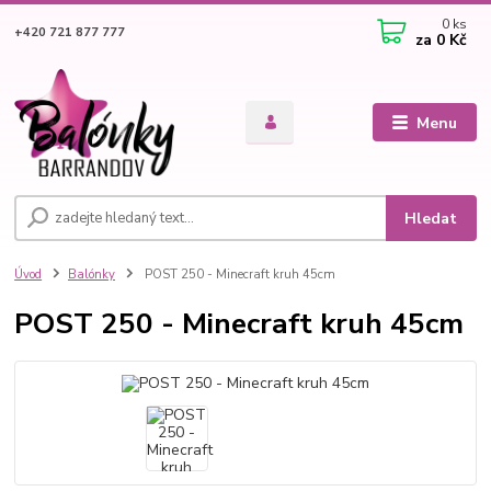
0
ks
+420 721 877 777
za
0 Kč
Menu
Hledat
Úvod
Balónky
POST 250 - Minecraft kruh 45cm
POST 250 - Minecraft kruh 45cm