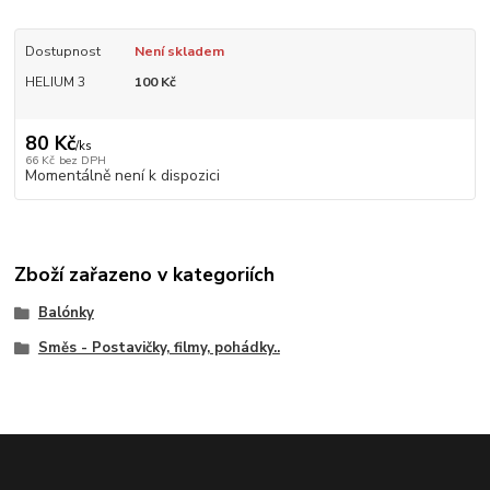
Dostupnost
Není skladem
HELIUM 3
100 Kč
80 Kč
/
ks
66 Kč
bez DPH
Momentálně není k dispozici
Zboží zařazeno v kategoriích
Balónky
Směs - Postavičky, filmy, pohádky..