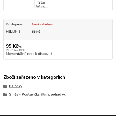
Dostupnost
Není skladem
HELIUM 2
55 Kč
95 Kč
/
ks
79 Kč
bez DPH
Momentálně není k dispozici
Zboží zařazeno v kategoriích
Balónky
Směs - Postavičky, filmy, pohádky..