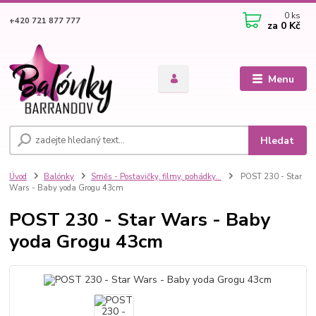
0
ks
+420 721 877 777
za
0 Kč
Menu
Hledat
Úvod
Balónky
Směs - Postavičky, filmy, pohádky..
POST 230 - Star
Wars - Baby yoda Grogu 43cm
POST 230 - Star Wars - Baby
yoda Grogu 43cm