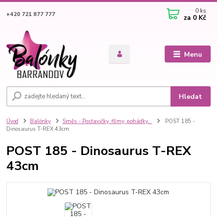
0
ks
+420 721 877 777
za
0 Kč
Menu
Hledat
Úvod
Balónky
Směs - Postavičky, filmy, pohádky..
POST 185 -
Dinosaurus T-REX 43cm
POST 185 - Dinosaurus T-REX
43cm