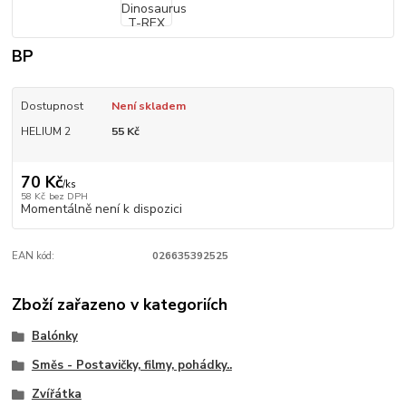
BP
Dostupnost
Není skladem
HELIUM 2
55 Kč
70 Kč
/
ks
58 Kč
bez DPH
Momentálně není k dispozici
EAN kód:
026635392525
Zboží zařazeno v kategoriích
Balónky
Směs - Postavičky, filmy, pohádky..
Zvířátka