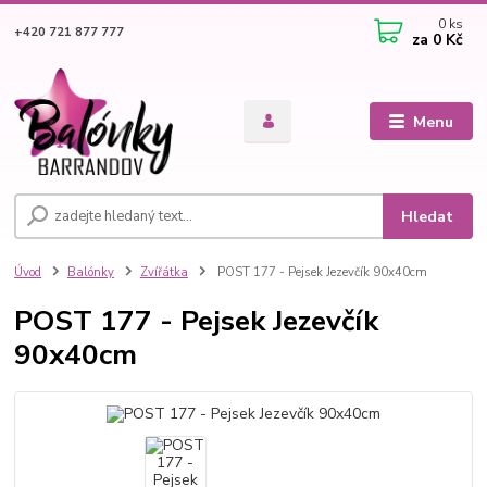
0
ks
+420 721 877 777
za
0 Kč
Menu
Hledat
Úvod
Balónky
Zvířátka
POST 177 - Pejsek Jezevčík 90x40cm
POST 177 - Pejsek Jezevčík
90x40cm