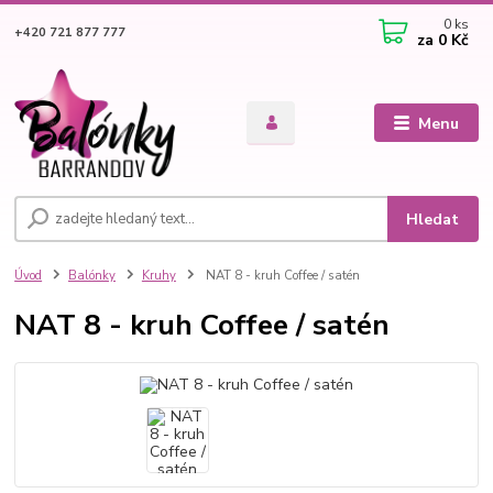
0
ks
+420 721 877 777
za
0 Kč
Menu
Hledat
Úvod
Balónky
Kruhy
NAT 8 - kruh Coffee / satén
NAT 8 - kruh Coffee / satén