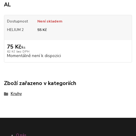
AL
Dostupnost
Není skladem
HELIUM 2
55 Kč
75 Kč
/
ks
62 Kč
bez DPH
Momentálně není k dispozici
Zboží zařazeno v kategoriích
Kruhy
O nás