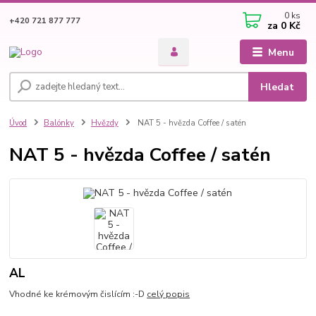
0
ks
+420 721 877 777
za
0 Kč
Menu
Hledat
Úvod
Balónky
Hvězdy
NAT 5 - hvězda Coffee / satén
NAT 5 - hvězda Coffee / satén
AL
Vhodné ke krémovým čislícím :-D
celý popis