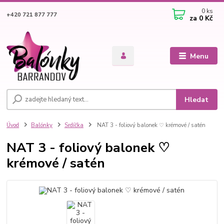
0
ks
+420 721 877 777
za
0 Kč
Menu
Hledat
Úvod
Balónky
Srdíčka
NAT 3 - foliový balonek ♡ krémové / satén
NAT 3 - foliový balonek ♡
krémové / satén