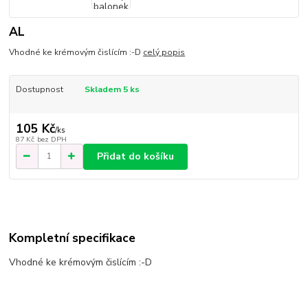
AL
Vhodné ke krémovým čislícím :-D
celý popis
Dostupnost
Skladem 5 ks
105 Kč
/
ks
87 Kč
bez DPH
Přidat do košíku
Kompletní specifikace
Vhodné ke krémovým čislícím :-D