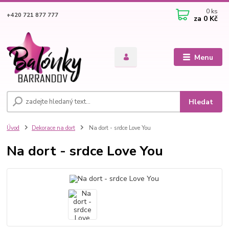
0
ks
+420 721 877 777
za
0 Kč
Menu
Hledat
Úvod
Dekorace na dort
Na dort - srdce Love You
Na dort - srdce Love You