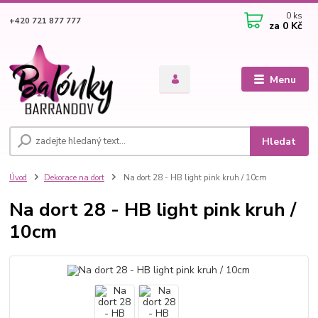
0
ks
+420 721 877 777
za
0 Kč
Menu
Hledat
Úvod
Dekorace na dort
Na dort 28 - HB light pink kruh / 10cm
Na dort 28 - HB light pink kruh /
10cm