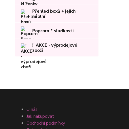
Přehled boxů + jejich
náplní
Popcorn * sladkosti
!! AKCE - výprodejové
zboží
O nás
Jak nakupovat
Obchodní podmínky