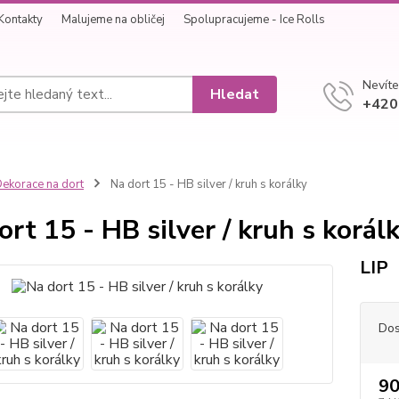
Kontakty
Malujeme na obličej
Spolupracujeme - Ice Rolls
Nevíte
Hledat
+420
ekorace na dort
Na dort 15 - HB silver / kruh s korálky
ort 15 - HB silver / kruh s korál
LIP
Dos
90