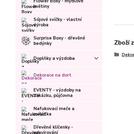
Flower Boxy - mýdlové
květiny
Sójové svíčky - vlastní
výroba
Surprise Boxy - dřevěné
Zboží 
bedýnky
Dekor
Doplňky a výzdoba
Dekorace na dort
EVENTY - výzdoby na
zakázku, půjčovna
Nafukovací meče a
zvířátka
Dřevěné klíčenky -
gravírování