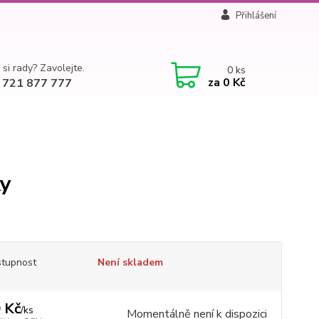
Přihlášení
 si rady? Zavolejte.
0
ks
za
0 Kč
 721 877 777
ky
tupnost
Není skladem
 Kč
/
ks
Momentálně není k dispozici