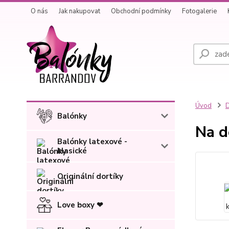
O nás
Jak nakupovat
Obchodní podmínky
Fotogalerie
Úvod
D
Balónky
Na d
Balónky latexové -
klasické
Originální dortíky
Love boxy ❤