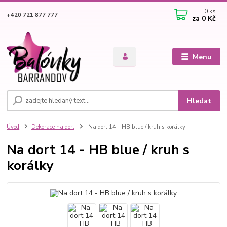
0
ks
+420 721 877 777
za
0 Kč
Menu
Hledat
Úvod
Dekorace na dort
Na dort 14 - HB blue / kruh s korálky
Na dort 14 - HB blue / kruh s
korálky