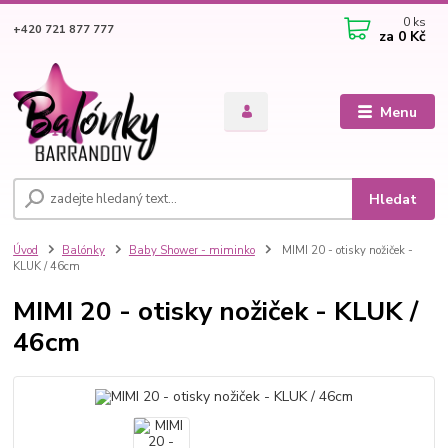
0
ks
+420 721 877 777
za
0 Kč
Menu
Hledat
Úvod
Balónky
Baby Shower - miminko
MIMI 20 - otisky nožiček -
KLUK / 46cm
MIMI 20 - otisky nožiček - KLUK /
46cm