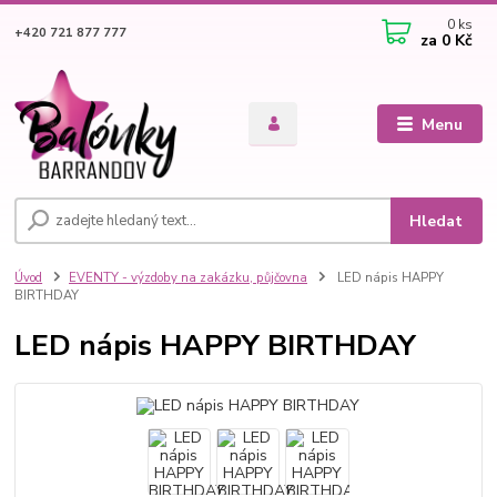
0
ks
+420 721 877 777
za
0 Kč
Menu
Hledat
Úvod
EVENTY - výzdoby na zakázku, půjčovna
LED nápis HAPPY
BIRTHDAY
LED nápis HAPPY BIRTHDAY