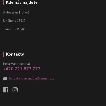
Kde nás najdete
Autoservis Holyně
U náhonu 161/2
15400 - Holyně
Kontakty
Irena Masopustová
+420 721 877 777
balonky-barrandov@seznam.cz