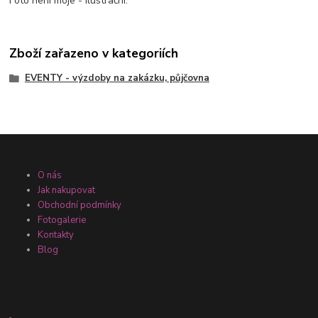
Foto není moje - ilustrační.
Zboží zařazeno v kategoriích
EVENTY - výzdoby na zakázku, půjčovna
O nás
Jak nakupovat
Obchodní podmínky
Fotogalerie
Kontakty
Blog