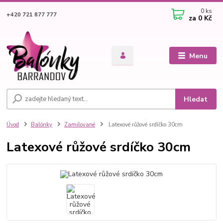
0
ks
+420 721 877 777
za
0 Kč
Menu
Hledat
Úvod
Balónky
Zamilované
Latexové růžové srdíčko 30cm
Latexové růžové srdíčko 30cm