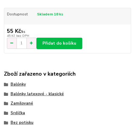
Dostupnost
Skladem 18 ks
55 Kč
/
ks
45 Kč
bez DPH
Přidat do košíku
Zboží zařazeno v kategoriích
Balónky
Balónky latexové - klasické
Zamilované
Srdíčka
Bez potisku