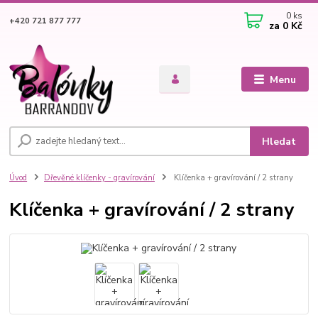
0
ks
+420 721 877 777
za
0 Kč
Menu
Hledat
Úvod
Dřevěné klíčenky - gravírování
Klíčenka + gravírování / 2 strany
Klíčenka + gravírování / 2 strany