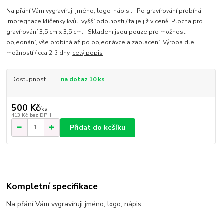
Na přání Vám vygravíruji jméno, logo, nápis.. Po gravírování probíhá
impregnace klíčenky kvůli vyšší odolnosti / ta je již v ceně. Plocha pro
gravírování 3,5 cm x 3,5 cm. Skladem jsou pouze pro možnost
objednání, vše probíhá až po objednávce a zaplacení. Výroba dle
možností / cca 2-3 dny.
celý popis
Dostupnost
na dotaz 10 ks
500 Kč
/
ks
413 Kč
bez DPH
Přidat do košíku
Kompletní specifikace
Na přání Vám vygravíruji jméno, logo, nápis..