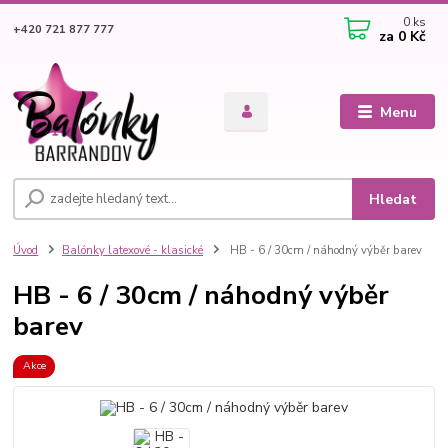
0
ks
+420 721 877 777
za
0 Kč
Menu
Hledat
Úvod
Balónky latexové - klasické
HB - 6 / 30cm / náhodný výběr barev
HB - 6 / 30cm / náhodný výběr
barev
Akce