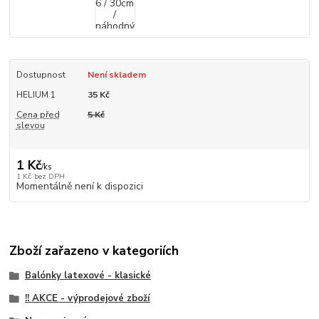
Dostupnost
Není skladem
HELIUM 1
35 Kč
Cena před
5 Kč
slevou
1 Kč
/
ks
1 Kč
bez DPH
Momentálně není k dispozici
Zboží zařazeno v kategoriích
Balónky latexové - klasické
!! AKCE - výprodejové zboží