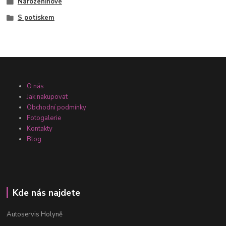
Narozeninové
S potiskem
O nás
Jak nakupovat
Obchodní podmínky
Fotogalerie
Kontakty
Blog
Kde nás najdete
Autoservis Holyně