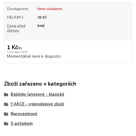
Dostupnost
Není skladem
HELIUM 1
35 Kč
Cena před
5 Kč
slevou
1 Kč
/
ks
1 Kč
bez DPH
Momentálně není k dispozici
Zboží zařazeno v kategoriích
Balónky latexové - klasické
!! AKCE - výprodejové zboží
Narozeninové
S potiskem