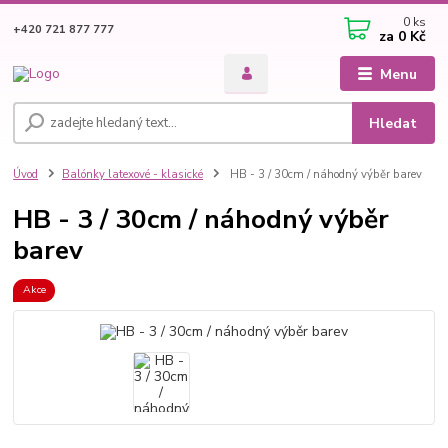
0
ks
+420 721 877 777
za
0 Kč
Menu
Hledat
Úvod
Balónky latexové - klasické
HB - 3 / 30cm / náhodný výběr barev
HB - 3 / 30cm / náhodný výběr
barev
Akce