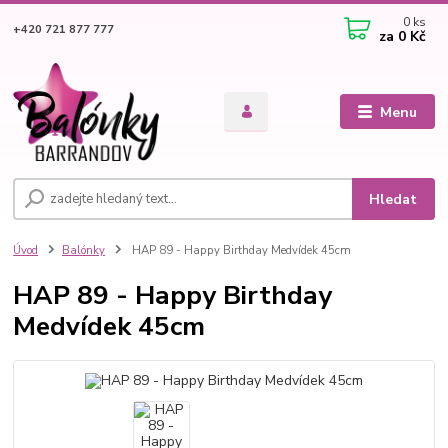
0
ks
+420 721 877 777
za
0 Kč
Menu
Hledat
Úvod
Balónky
HAP 89 - Happy Birthday Medvídek 45cm
HAP 89 - Happy Birthday
Medvídek 45cm