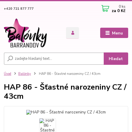
0
ks
+420 721 877 777
za
0 Kč
Menu
Hledat
Úvod
Balónky
HAP 86 - Šťastné narozeniny CZ / 43cm
HAP 86 - Šťastné narozeniny CZ /
43cm