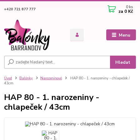
0
ks
+420 721 877 777
za
0 Kč
Menu
Hledat
Úvod
Balónky
Narozeninové
HAP 80 - 1. narozeniny - chlapeček /
43cm
HAP 80 - 1. narozeniny -
chlapeček / 43cm