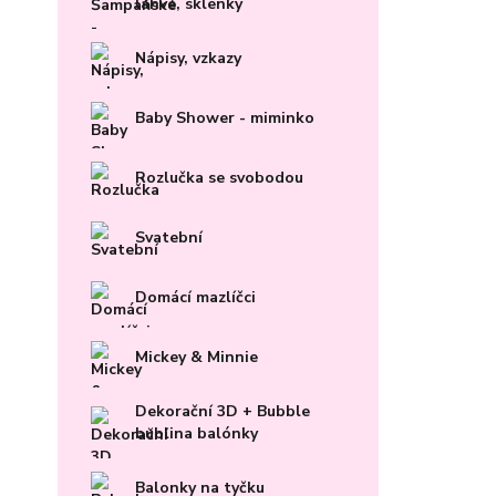
lahve, sklenky
Nápisy, vzkazy
Baby Shower - miminko
Rozlučka se svobodou
Svatební
Domácí mazlíčci
Mickey & Minnie
Dekorační 3D + Bubble
bublina balónky
Balonky na tyčku