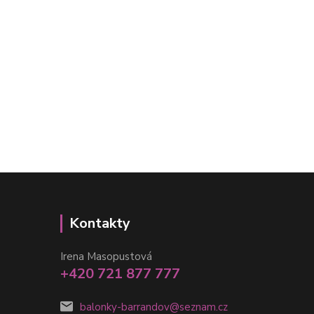
Kontakty
Irena Masopustová
+420 721 877 777
balonky-barrandov@seznam.cz