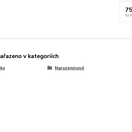
75
62 
zařazeno v kategoriích
nky
Narozeninové