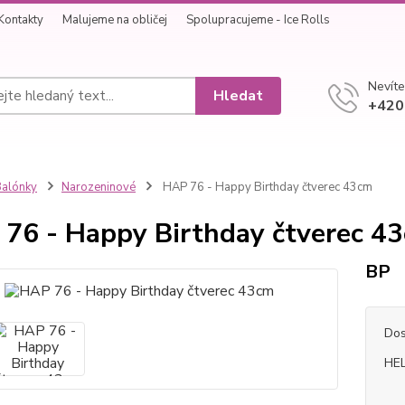
Kontakty
Malujeme na obličej
Spolupracujeme - Ice Rolls
Nevíte
Hledat
+420
alónky
Narozeninové
HAP 76 - Happy Birthday čtverec 43cm
76 - Happy Birthday čtverec 4
BP
Dos
HEL