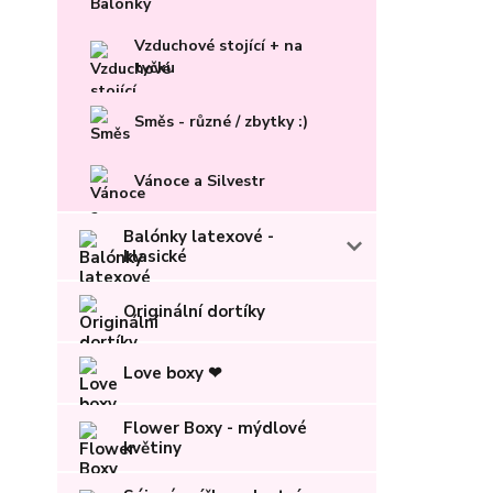
Vzduchové stojící + na
tyčku
Směs - různé / zbytky :)
Vánoce a Silvestr
Balónky latexové -
klasické
Originální dortíky
Love boxy ❤
Flower Boxy - mýdlové
květiny