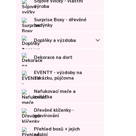
Sójové svíčky - vlastní
výroba
Surprise Boxy - dřevěné
bedýnky
Doplňky a výzdoba
Dekorace na dort
EVENTY - výzdoby na
zakázku, půjčovna
Nafukovací meče a
zvířátka
Dřevěné klíčenky -
gravírování
Přehled boxů + jejich
náplní