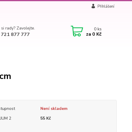
Přihlášení
 si rady? Zavolejte.
0
ks
za
0 Kč
 721 877 777
3cm
tupnost
Není skladem
IUM 2
55 Kč