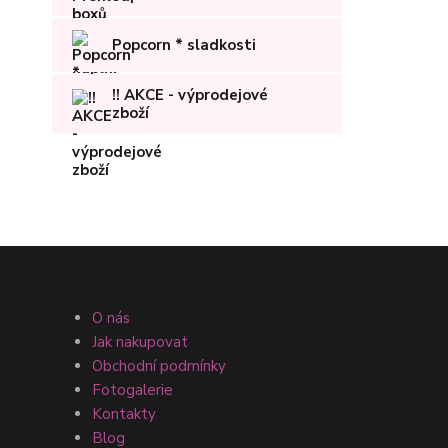
Popcorn * sladkosti
!! AKCE - výprodejové
zboží
O nás
Jak nakupovat
Obchodní podmínky
Fotogalerie
Kontakty
Blog