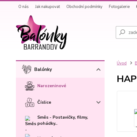
O nás
Jak nakupovat
Obchodní podmínky
Fotogalerie
Úvod
B
Balónky
HAP 
Narozeninové
Číslice
Směs - Postavičky, filmy,
pohádky..