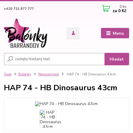
0
ks
+420 721 877 777
za
0 Kč
Menu
Hledat
Úvod
Balónky
Narozeninové
HAP 74 - HB Dinosaurus 43cm
HAP 74 - HB Dinosaurus 43cm