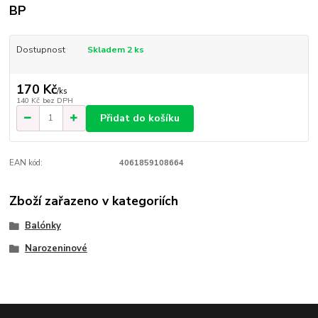
BP
Dostupnost
Skladem 2 ks
170 Kč
/
ks
140 Kč
bez DPH
Přidat do košíku
EAN kód:
4061859108664
Zboží zařazeno v kategoriích
Balónky
Narozeninové