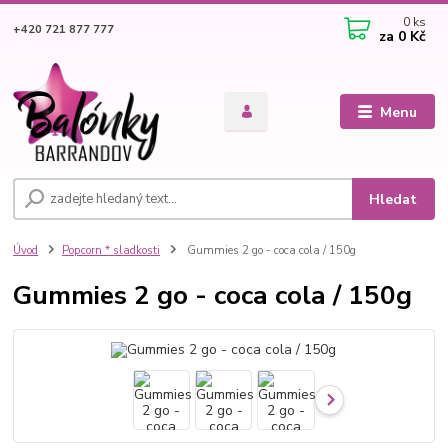
0
ks
+420 721 877 777
za
0 Kč
Menu
Hledat
Úvod
Popcorn * sladkosti
Gummies 2 go - coca cola / 150g
Gummies 2 go - coca cola / 150g