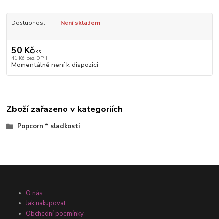
Dostupnost
Není skladem
50 Kč
/
ks
41 Kč
bez DPH
Momentálně není k dispozici
Zboží zařazeno v kategoriích
Popcorn * sladkosti
O nás
Jak nakupovat
Obchodní podmínky