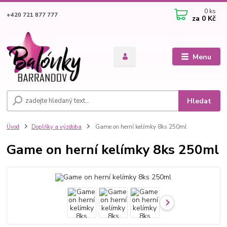
0
ks
+420 721 877 777
za
0 Kč
Menu
Hledat
Úvod
Doplňky a výzdoba
Game on herní kelímky 8ks 250ml
Game on herní kelímky 8ks 250ml