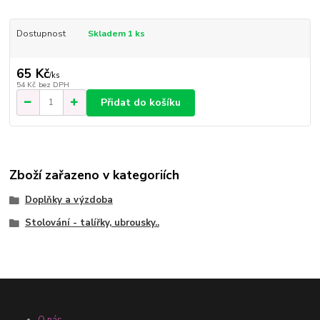
Dostupnost
Skladem 1 ks
65 Kč
/
ks
54 Kč
bez DPH
Přidat do košíku
Zboží zařazeno v kategoriích
Doplňky a výzdoba
Stolování - talířky, ubrousky..