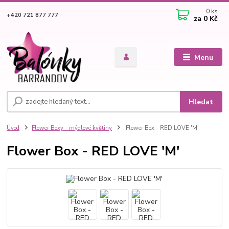
0
ks
+420 721 877 777
za
0 Kč
Menu
Hledat
Úvod
Flower Boxy - mýdlové květiny
Flower Box - RED LOVE 'M'
Flower Box - RED LOVE 'M'