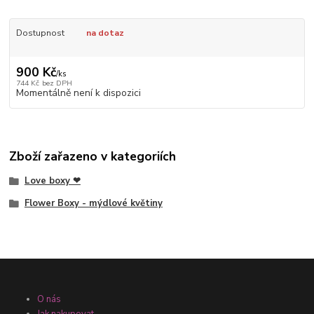
Dostupnost
na dotaz
900 Kč
/
ks
744 Kč
bez DPH
Momentálně není k dispozici
Zboží zařazeno v kategoriích
Love boxy ❤
Flower Boxy - mýdlové květiny
O nás
Jak nakupovat