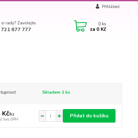
Přihlášení
 si rady? Zavolejte.
0
ks
za
0 Kč
 721 877 777
tupnost
Skladem 1 ks
 Kč
/
ks
Přidat do košíku
Kč
bez DPH