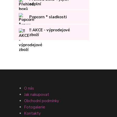
náplní
Popcorn * sladkosti
!! AKCE - výprodejové
zboží
O nás
Jak nakupovat
Obchodní podmínky
Fotogalerie
Kontakty