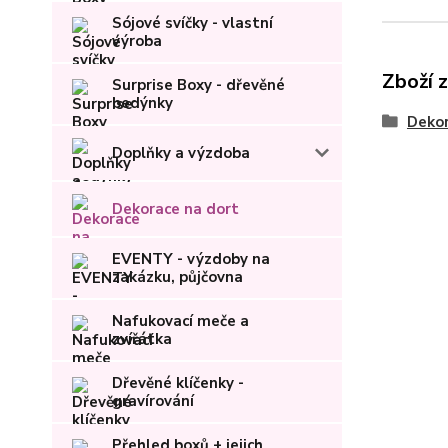
Sójové svíčky - vlastní
výroba
Zboží 
Surprise Boxy - dřevěné
bedýnky
Dekor
Doplňky a výzdoba
Dekorace na dort
EVENTY - výzdoby na
zakázku, půjčovna
Nafukovací meče a
zvířátka
Dřevěné klíčenky -
gravírování
Přehled boxů + jejich