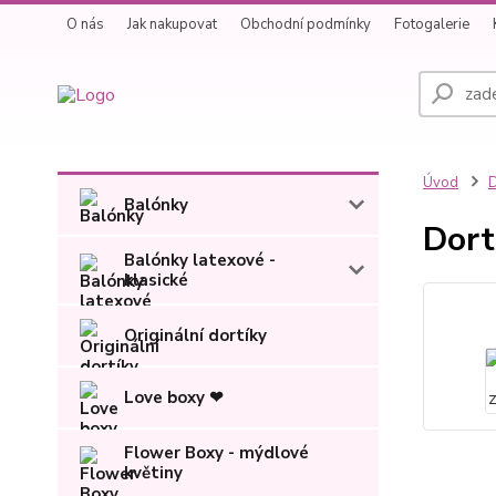
O nás
Jak nakupovat
Obchodní podmínky
Fotogalerie
Úvod
D
Balónky
Dort
Balónky latexové -
klasické
Originální dortíky
Love boxy ❤
Flower Boxy - mýdlové
květiny