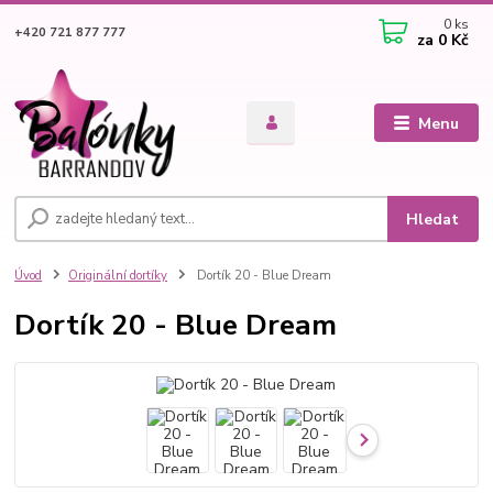
0
ks
+420 721 877 777
za
0 Kč
Menu
Hledat
Úvod
Originální dortíky
Dortík 20 - Blue Dream
Dortík 20 - Blue Dream