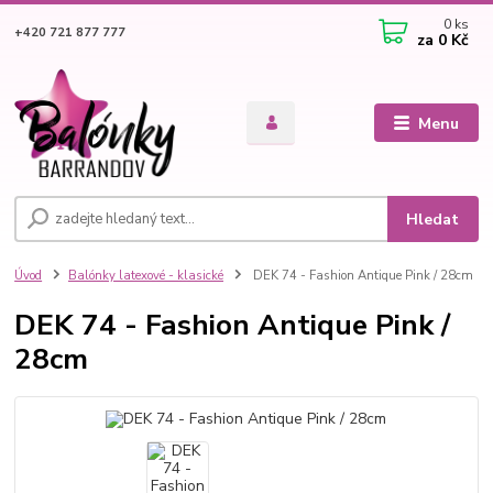
0
ks
+420 721 877 777
za
0 Kč
Menu
Hledat
Úvod
Balónky latexové - klasické
DEK 74 - Fashion Antique Pink / 28cm
DEK 74 - Fashion Antique Pink /
28cm