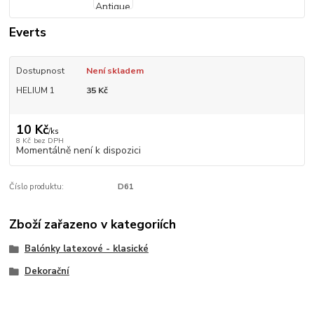
Everts
Dostupnost
Není skladem
HELIUM 1
35 Kč
10 Kč
/
ks
8 Kč
bez DPH
Momentálně není k dispozici
Číslo produktu:
D61
Zboží zařazeno v kategoriích
Balónky latexové - klasické
Dekorační