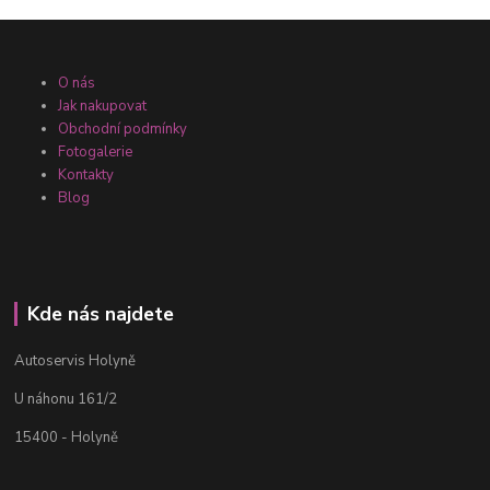
O nás
Jak nakupovat
Obchodní podmínky
Fotogalerie
Kontakty
Blog
Kde nás najdete
Autoservis Holyně
U náhonu 161/2
15400 - Holyně