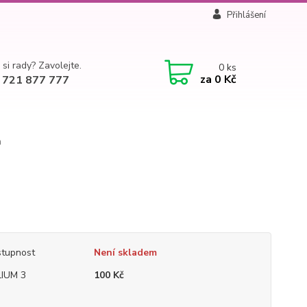
Přihlášení
 si rady? Zavolejte.
0
ks
za
0 Kč
 721 877 777
m
tupnost
Není skladem
IUM 3
100 Kč