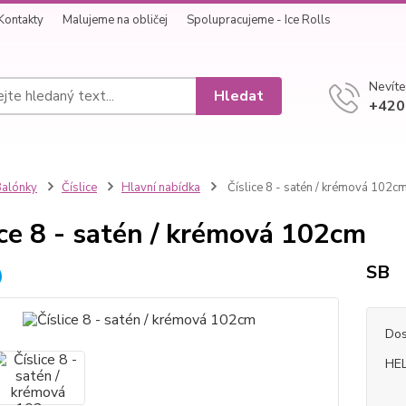
Kontakty
Malujeme na obličej
Spolupracujeme - Ice Rolls
Nevíte
Hledat
+420
alónky
Číslice
Hlavní nabídka
Číslice 8 - satén / krémová 102c
ice 8 - satén / krémová 102cm
SB
Dos
HEL