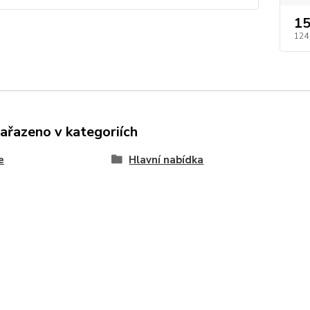
15
124
zařazeno v kategoriích
e
Hlavní nabídka