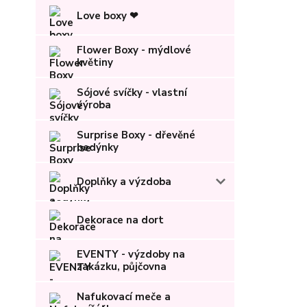
Love boxy ❤
Flower Boxy - mýdlové
květiny
Sójové svíčky - vlastní
výroba
Surprise Boxy - dřevěné
bedýnky
Doplňky a výzdoba
Dekorace na dort
EVENTY - výzdoby na
zakázku, půjčovna
Nafukovací meče a