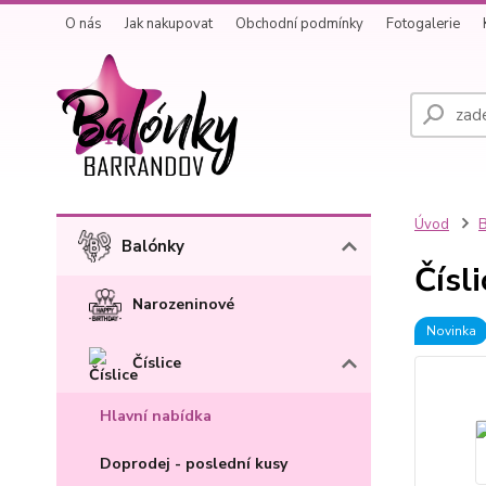
O nás
Jak nakupovat
Obchodní podmínky
Fotogalerie
Úvod
B
Balónky
Čísl
Narozeninové
Novinka
Číslice
Hlavní nabídka
Doprodej - poslední kusy