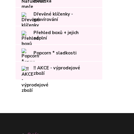
zvířátka
Dřevěné klíčenky -
gravírování
Přehled boxů + jejich
náplní
Popcorn * sladkosti
!! AKCE - výprodejové
zboží