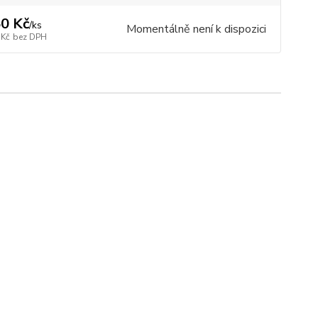
0 Kč
/
ks
Momentálně není k dispozici
 Kč
bez DPH