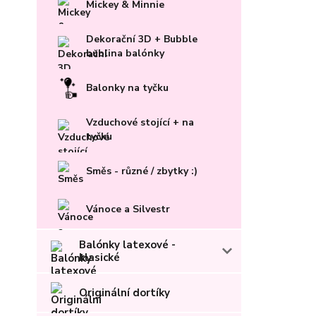
Mickey & Minnie
Dekorační 3D + Bubble
bublina balónky
Balonky na tyčku
Vzduchové stojící + na
tyčku
Směs - různé / zbytky :)
Vánoce a Silvestr
Balónky latexové -
klasické
Originální dortíky