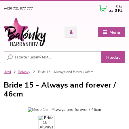
0
ks
+420 721 877 777
za
0 Kč
Menu
Hledat
Úvod
Balónky
Bride 15 - Always and forever / 46cm
Bride 15 - Always and forever /
46cm