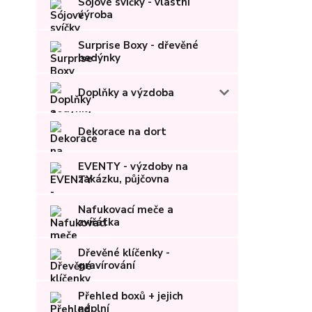
Sójové svíčky - vlastní
výroba
Surprise Boxy - dřevěné
bedýnky
Doplňky a výzdoba
Dekorace na dort
EVENTY - výzdoby na
zakázku, půjčovna
Nafukovací meče a
zvířátka
Dřevěné klíčenky -
gravírování
Přehled boxů + jejich
náplní