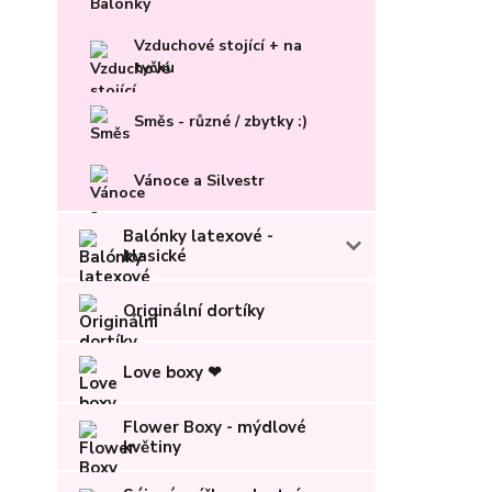
Vzduchové stojící + na
tyčku
Směs - různé / zbytky :)
Vánoce a Silvestr
Balónky latexové -
klasické
Originální dortíky
Love boxy ❤
Flower Boxy - mýdlové
květiny