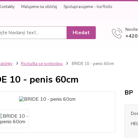
Kontakty
Malujeme na obličej
Spolupracujeme - Ice Rolls
Nevíte
Hledat
+420
alónky
Rozlučka se svobodou
BRIDE 10 - penis 60cm
E 10 - penis 60cm
BP
Dos
HEL