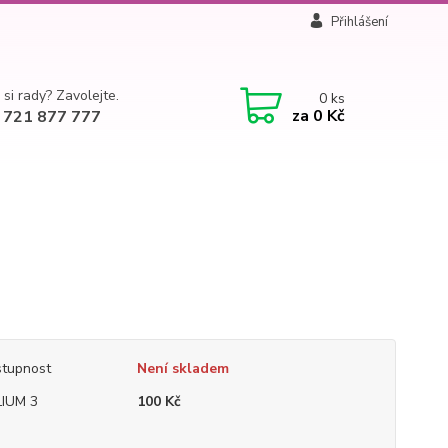
Přihlášení
 si rady? Zavolejte.
0
ks
za
0 Kč
 721 877 777
tupnost
Není skladem
IUM 3
100 Kč