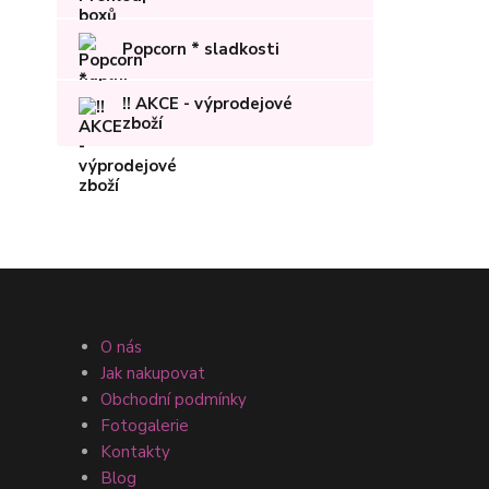
Popcorn * sladkosti
!! AKCE - výprodejové
zboží
O nás
Jak nakupovat
Obchodní podmínky
Fotogalerie
Kontakty
Blog