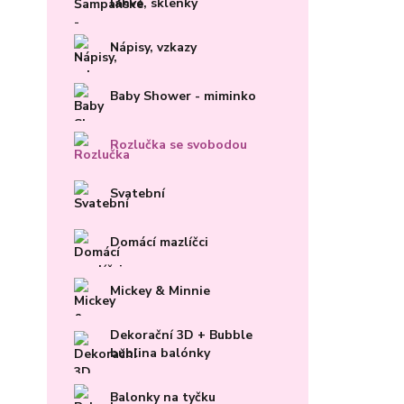
lahve, sklenky
Nápisy, vzkazy
Baby Shower - miminko
Rozlučka se svobodou
Svatební
Domácí mazlíčci
Mickey & Minnie
Dekorační 3D + Bubble
bublina balónky
Balonky na tyčku