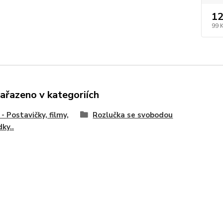
12
99 
zařazeno v kategoriích
- Postavičky, filmy,
Rozlučka se svobodou
ky..