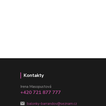
Kontakty
Irena Masopustová
+420 721 877 777
balonky-barrandov@seznam.cz