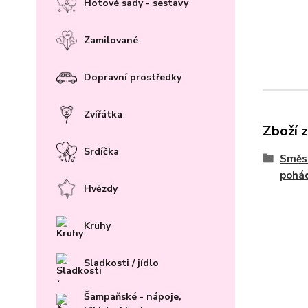
Hotové sady - sestavy
Zamilované
Dopravní prostředky
Zvířátka
Zboží 
Srdíčka
Směs 
pohád
Hvězdy
Kruhy
Sladkosti / jídlo
Šampaňské - nápoje,