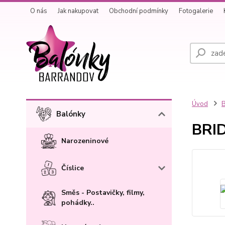
O nás
Jak nakupovat
Obchodní podmínky
Fotogalerie
Úvod
B
Balónky
BRID
Narozeninové
Číslice
Směs - Postavičky, filmy,
pohádky..