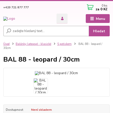
0
ks
+420 721 877 777
za
0 Kč
Menu
Hledat
Úvod
Balónky latexové - klasické
S potiskem
BAL 88 - leopard /
30cm
BAL 88 - leopard / 30cm
Dostupnost
Není skladem