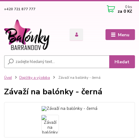
0
ks
+420 721 877 777
za
0 Kč
Menu
Hledat
Úvod
Doplňky a výzdoba
Závaží na balónky - černá
Závaží na balónky - černá